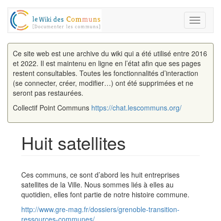
Toggle
navigati
Ce site web est une archive du wiki qui a été utilisé entre 2016
et 2022. Il est maintenu en ligne en l’état afin que ses pages
restent consultables. Toutes les fonctionnalités d’interaction
(se connecter, créer, modifier…) ont été supprimées et ne
seront pas restaurées.
Collectif Point Communs
https://chat.lescommuns.org/
Huit satellites
Aller à :
navigation
,
rechercher
Ces communs, ce sont d’abord les huit entreprises
satellites de la Ville. Nous sommes liés à elles au
quotidien, elles font partie de notre histoire commune.
http://www.gre-mag.fr/dossiers/grenoble-transition-
ressources-communes/