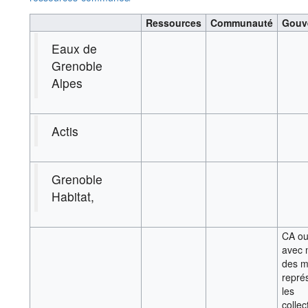
Ressources
Communauté
Gouv
Eaux de
Grenoble
Alpes
Actis
Grenoble
Habitat,
CA o
avec 
des 
repré
les
collec