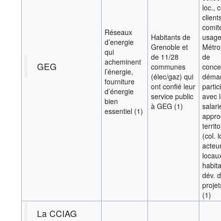
loc., 
client
comit
Réseaux
Habitants de
usage
d’energie
Grenoble et
Métro,
qui
de 11/28
de
acheminent
GEG
communes
conce
l’énergie,
(élec/gaz) qui
déma
fourniture
ont confié leur
partic
d’énergie
service public
avec 
bien
à GEG (1)
salari
essentiel (1)
appro
territo
(col. l
acteu
locau
habita
dév. 
proje
(1)
La CCIAG