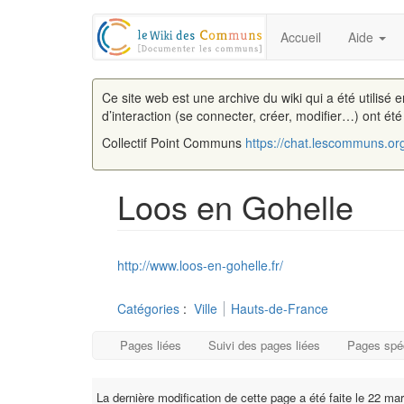
Accueil
Aide
Ce site web est une archive du wiki qui a été utilisé 
d’interaction (se connecter, créer, modifier…) ont ét
Collectif Point Communs
https://chat.lescommuns.or
Loos en Gohelle
Aller à :
navigation
,
rechercher
http://www.loos-en-gohelle.fr/
Catégories
:
Ville
Hauts-de-France
Pages liées
Suivi des pages liées
Pages spé
La dernière modification de cette page a été faite le 22 ma