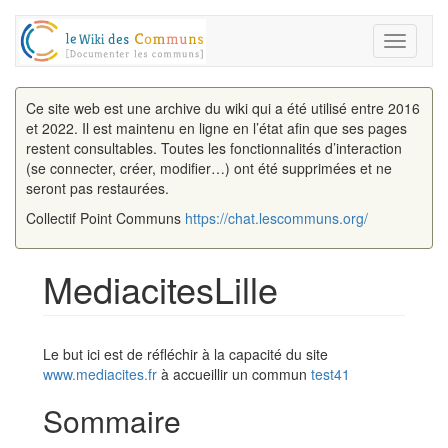
Toggle
navigati
Ce site web est une archive du wiki qui a été utilisé entre 2016
et 2022. Il est maintenu en ligne en l’état afin que ses pages
restent consultables. Toutes les fonctionnalités d’interaction
(se connecter, créer, modifier…) ont été supprimées et ne
seront pas restaurées.
Collectif Point Communs
https://chat.lescommuns.org/
MediacitesLille
Aller à :
navigation
,
rechercher
Le but ici est de réfléchir à la capacité du site
www.mediacites.fr
à accueillir un commun
test41
Sommaire