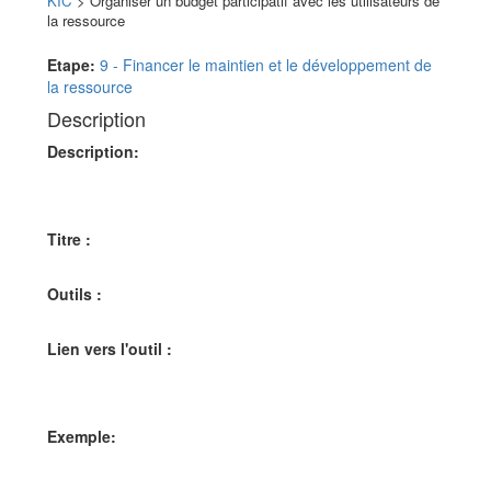
KIC
> Organiser un budget participatif avec les utilisateurs de
la ressource
Aller à :
navigation
,
rechercher
Etape:
9 - Financer le maintien et le développement de
la ressource
Description
Description:
Titre :
Outils :
Lien vers l'outil :
Exemple: