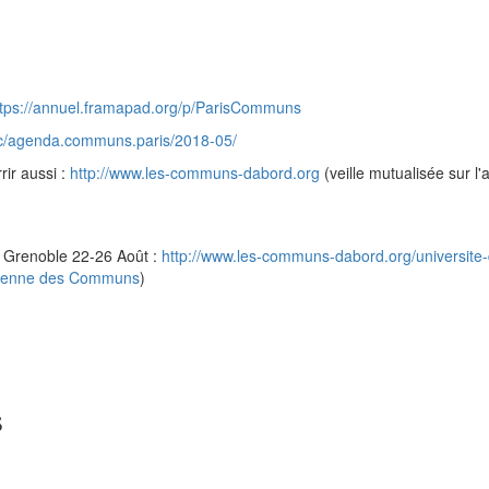
ttps://annuel.framapad.org/p/ParisCommuns
arc/agenda.communs.paris/2018-05/
rir aussi :
http://www.les-communs-dabord.org
(veille mutualisée sur l
à Grenoble 22-26 Août :
http://www.les-communs-dabord.org/universite-d
éenne des Communs
)
s