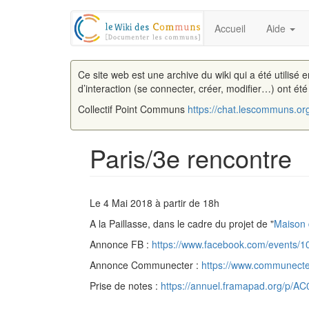
Accueil
Aide
Ce site web est une archive du wiki qui a été utilisé 
d’interaction (se connecter, créer, modifier…) ont ét
Collectif Point Communs
https://chat.lescommuns.or
Paris/3e rencontre
Aller à :
navigation
,
rechercher
Le 4 Mai 2018 à partir de 18h
A la Paillasse, dans le cadre du projet de "
Maison 
Annonce FB :
https://www.facebook.com/events/
Annonce Communecter :
https://www.communect
Prise de notes :
https://annuel.framapad.org/p/A