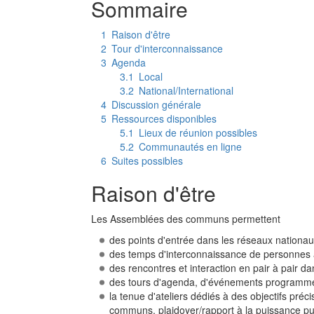
Sommaire
1
Raison d'être
2
Tour d'interconnaissance
3
Agenda
3.1
Local
3.2
National/International
4
Discussion générale
5
Ressources disponibles
5.1
Lieux de réunion possibles
5.2
Communautés en ligne
6
Suites possibles
Raison d'être
Les Assemblées des communs permettent
des points d'entrée dans les réseaux nationa
des temps d'interconnaissance de personnes 
des rencontres et interaction en pair à pair d
des tours d'agenda, d'événements programmés
la tenue d'ateliers dédiés à des objectifs pr
communs, plaidoyer/rapport à la puissance pub