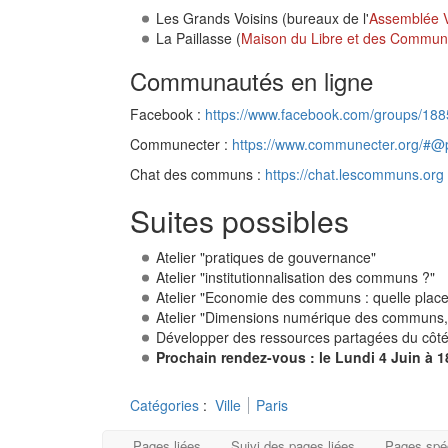
Les Grands Voisins (bureaux de l'
Assemblée Vi
La Paillasse (
Maison du Libre et des Commun
Communautés en ligne
Facebook :
https://www.facebook.com/groups/1
Communecter :
https://www.communecter.org/#
Chat des communs :
https://chat.lescommuns.org
Suites possibles
Atelier "pratiques de gouvernance"
Atelier "institutionnalisation des communs ?"
Atelier "Economie des communs : quelle place
Atelier "Dimensions numérique des communs, q
Développer des ressources partagées du côté
Prochain rendez-vous : le Lundi 4 Juin à 1
Catégories
:
Ville
Paris
Pages liées
Suivi des pages liées
Pages spé