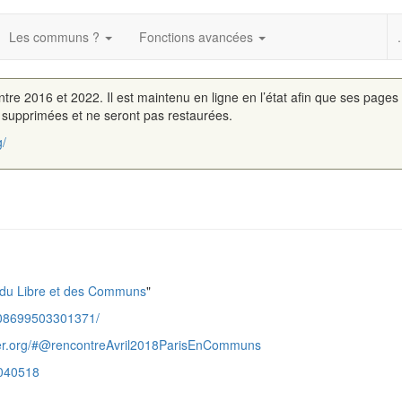
Les communs ?
Fonctions avancées
.
entre 2016 et 2022. Il est maintenu en ligne en l’état afin que ses pages
é supprimées et ne seront pas restaurées.
g/
du Libre et des Communs
"
108699503301371/
er.org/#@rencontreAvril2018ParisEnCommuns
C040518