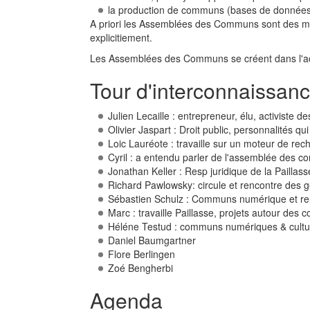
la production de communs (bases de données
A priori les Assemblées des Communs sont des mome
explicitiement.
Les Assemblées des Communs se créent dans l'actio
Tour d'interconnaissan
Julien Lecaille : entrepreneur, élu, activiste
Olivier Jaspart : Droit public, personnalités 
Loic Lauréote : travaille sur un moteur de rec
Cyril : a entendu parler de l'assemblée des 
Jonathan Keller : Resp juridique de la Paill
Richard Pawlowsky: circule et rencontre des 
Sébastien Schulz : Communs numérique et relat
Marc : travaille Paillasse, projets autour des
Héléne Testud : communs numériques & culture
Daniel Baumgartner
Flore Berlingen
Zoé Bengherbi
Agenda