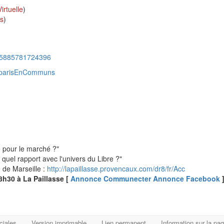
rtuelle
)
s
)
885885781724396
@parisEnCommuns
 pour le marché ?"
uel rapport avec l'univers du Libre ?"
 de Marseille :
http://lapaillasse.provencaux.com/dr8/fr/Acc
8h30 à La Paillasse [
Annonce Communecter
Annonce Facebook
ciales
Version imprimable
Lien permanent
Information sur la pa