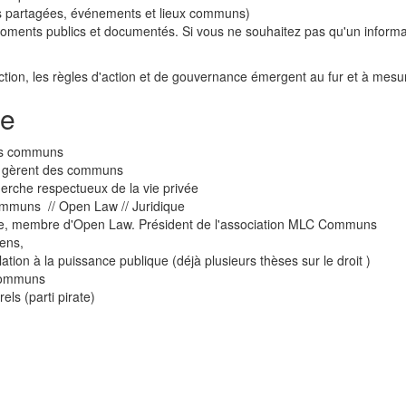
 partagées, événements et lieux communs)
nts publics et documentés. Si vous ne souhaitez pas qu'un information
n, les règles d'action et de gouvernance émergent au fur et à mesure d
ce
 des communs
qui gèrent des communs
herche respectueux de la vie privée
communs // Open Law // Juridique
asse, membre d'Open Law. Président de l'association MLC Communs
gens,
ion à la puissance publique (déjà plusieurs thèses sur le droit )
 communs
ls (parti pirate)