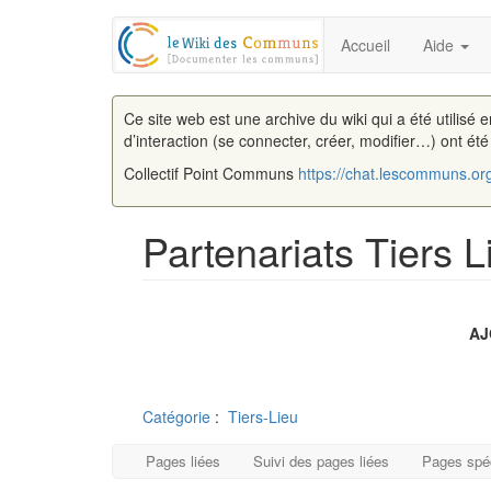
Accueil
Aide
Ce site web est une archive du wiki qui a été utilisé 
d’interaction (se connecter, créer, modifier…) ont ét
Collectif Point Communs
https://chat.lescommuns.or
Partenariats Tiers L
Aller à :
navigation
,
rechercher
AJ
Catégorie
:
Tiers-Lieu
Pages liées
Suivi des pages liées
Pages spé