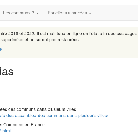
Les communs ?
Fonctions avancées
.
entre 2016 et 2022. Il est maintenu en ligne en l’état afin que ses pages
é supprimées et ne seront pas restaurées.
g/
ias
es des communs dans plusieurs villes :
rs-des-assemblee-des-communs-dans-plusieurs-villes/
des Communs en France
2.html