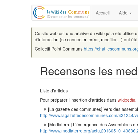
Accueil
Aide
Ce site web est une archive du wiki qui a été utilisé 
d’interaction (se connecter, créer, modifier…) ont ét
Collectif Point Communs
https://chat.lescommuns.or
Recensons les med
Aller à :
navigation
,
rechercher
Liste d'articles
Pour préparer l'insertion d'articles dans
wikipedia
[La gazette des communes] Vers des assemblé
http://www.lagazettedescommunes.com/431244/ve
[Mediaterre] L'émergence des Assemblées 
http://www.mediaterre.org/actu,20160510140836,