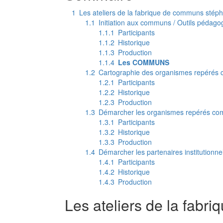
1
Les ateliers de la fabrique de communs stép
1.1
Initiation aux communs / Outils pédago
1.1.1
Participants
1.1.2
Historique
1.1.3
Production
1.1.4
Les COMMUNS
1.2
Cartographie des organismes repérés
1.2.1
Participants
1.2.2
Historique
1.2.3
Production
1.3
Démarcher les organismes repérés co
1.3.1
Participants
1.3.2
Historique
1.3.3
Production
1.4
Démarcher les partenaires institutionne
1.4.1
Participants
1.4.2
Historique
1.4.3
Production
Les ateliers de la fab