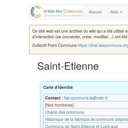
Accueil
Aide
Ce site web est une archive du wiki qui a été utilisé 
d’interaction (se connecter, créer, modifier…) ont ét
Collectif Point Communs
https://chat.lescommuns.or
Saint-Etienne
Aller à :
navigation
,
rechercher
Carte d'identité
Contact
:
fab.communs.ls@netc.fr
[Nos trombines]
Charte des communs
Historique de la fabrique de communs stépha
Communs de Saint-Etienne et Loire-sud