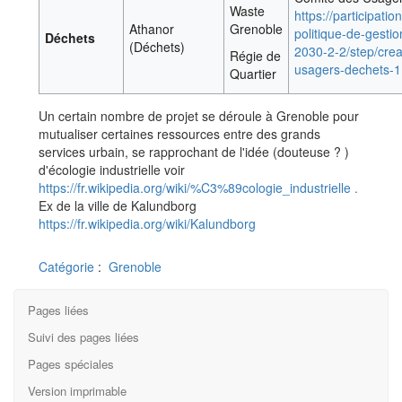
Waste
https://participatio
Athanor
Grenoble
politique-de-gesti
Déchets
(Déchets)
2030-2-2/step/crea
Régie de
usagers-dechets-1
Quartier
Un certain nombre de projet se déroule à Grenoble pour
mutualiser certaines ressources entre des grands
services urbain, se rapprochant de l'idée (douteuse ? )
d'écologie industrielle voir
https://fr.wikipedia.org/wiki/%C3%89cologie_industrielle .
Ex de la ville de Kalundborg
https://fr.wikipedia.org/wiki/Kalundborg
Catégorie
:
Grenoble
Pages liées
Suivi des pages liées
Pages spéciales
Version imprimable