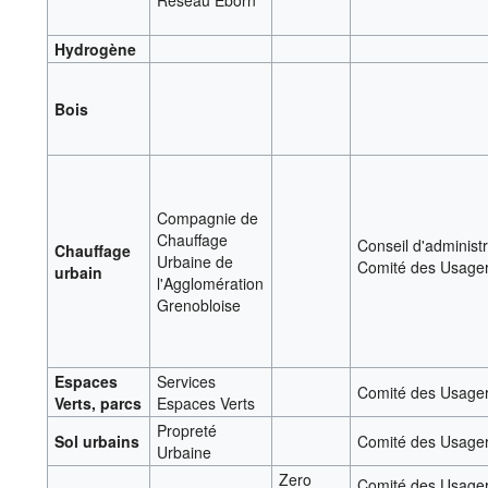
Réseau Eborn
Hydrogène
Bois
Compagnie de
Chauffage
Conseil d'administr
Chauffage
Urbaine de
Comité des Usage
urbain
l'Agglomération
Grenobloise
Espaces
Services
Comité des Usage
Verts, parcs
Espaces Verts
Propreté
Sol urbains
Comité des Usage
Urbaine
Zero
Comité des Usager