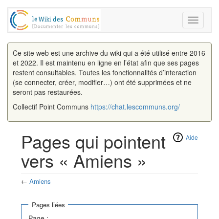
Toggle
navigati
Ce site web est une archive du wiki qui a été utilisé entre 2016
et 2022. Il est maintenu en ligne en l’état afin que ses pages
restent consultables. Toutes les fonctionnalités d’interaction
(se connecter, créer, modifier…) ont été supprimées et ne
seront pas restaurées.
Collectif Point Communs
https://chat.lescommuns.org/
Pages qui pointent
Aide
vers « Amiens »
←
Amiens
Aller à :
navigation
,
rechercher
Pages liées
Page :