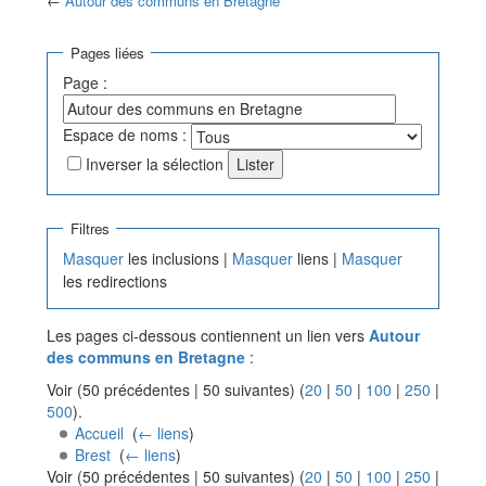
←
Autour des communs en Bretagne
Aller à :
navigation
,
rechercher
Pages liées
Page :
Espace de noms :
Inverser la sélection
Filtres
Masquer
les inclusions |
Masquer
liens |
Masquer
les redirections
Les pages ci-dessous contiennent un lien vers
Autour
des communs en Bretagne
:
Voir (50 précédentes | 50 suivantes) (
20
|
50
|
100
|
250
|
500
).
Accueil
‎
(
← liens
)
Brest
‎
(
← liens
)
Voir (50 précédentes | 50 suivantes) (
20
|
50
|
100
|
250
|