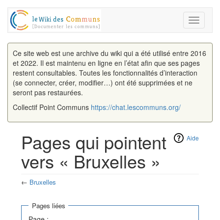
Toggle
navigati
Ce site web est une archive du wiki qui a été utilisé entre 2016
et 2022. Il est maintenu en ligne en l’état afin que ses pages
restent consultables. Toutes les fonctionnalités d’interaction
(se connecter, créer, modifier…) ont été supprimées et ne
seront pas restaurées.
Collectif Point Communs
https://chat.lescommuns.org/
Pages qui pointent
Aide
vers « Bruxelles »
←
Bruxelles
Aller à :
navigation
,
rechercher
Pages liées
Page :