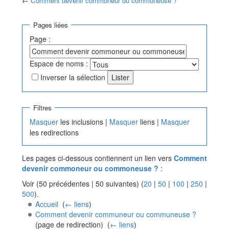
←
Comment devenir commoneur ou commoneuse ?
Aller à :
navigation
,
rechercher
Pages liées
Page :
Espace de noms :
Inverser la sélection
Filtres
Masquer
les inclusions |
Masquer
liens |
Masquer
les redirections
Les pages ci-dessous contiennent un lien vers
Comment
devenir commoneur ou commoneuse ?
:
Voir (50 précédentes | 50 suivantes) (
20
|
50
|
100
|
250
|
500
).
Accueil
‎
(
← liens
)
Comment devenir communeur ou communeuse ?
(page de redirection) ‎
(
← liens
)