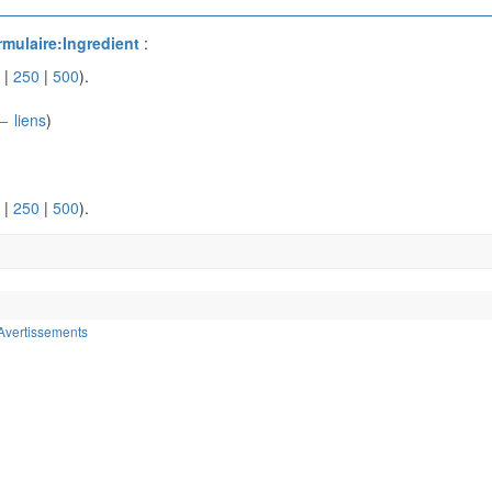
rmulaire:Ingredient
:
|
250
|
500
).
← liens
)
|
250
|
500
).
Avertissements