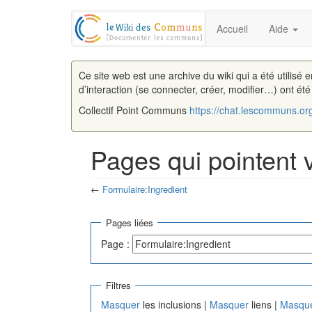
Accueil
Aide
Ce site web est une archive du wiki qui a été utilisé 
d’interaction (se connecter, créer, modifier…) ont ét
Collectif Point Communs
https://chat.lescommuns.or
Pages qui pointent 
←
Formulaire:Ingredient
Aller à :
navigation
,
rechercher
Pages liées
Page :
Filtres
Masquer
les inclusions |
Masquer
liens |
Masqu