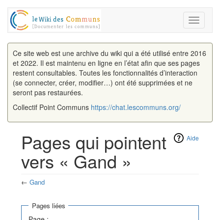
Toggle
navigati
Ce site web est une archive du wiki qui a été utilisé entre 2016
et 2022. Il est maintenu en ligne en l’état afin que ses pages
restent consultables. Toutes les fonctionnalités d’interaction
(se connecter, créer, modifier…) ont été supprimées et ne
seront pas restaurées.
Collectif Point Communs
https://chat.lescommuns.org/
Pages qui pointent
Aide
vers « Gand »
←
Gand
Aller à :
navigation
,
rechercher
Pages liées
Page :