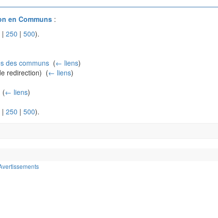
on en Communs
:
|
250
|
500
).
es des communs
‎
(
← liens
)
 redirection) ‎
(
← liens
)
‎
(
← liens
)
|
250
|
500
).
Avertissements