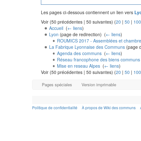
Les pages ci-dessous contiennent un lien vers
Ly
Voir (50 précédentes | 50 suivantes) (
20
|
50
|
100
Accueil
‎
(
← liens
)
Lyon
(page de redirection) ‎
(
← liens
)
ROUMICS 2017 - Assemblées et chambr
La Fabrique Lyonnaise des Communs
(page de
Agenda des communs
‎
(
← liens
)
Réseau francophone des biens communs
Mise en reseau Alpes
‎
(
← liens
)
Voir (50 précédentes | 50 suivantes) (
20
|
50
|
100
Pages spéciales
Version imprimable
Politique de confidentialité
À propos de Wiki des communs