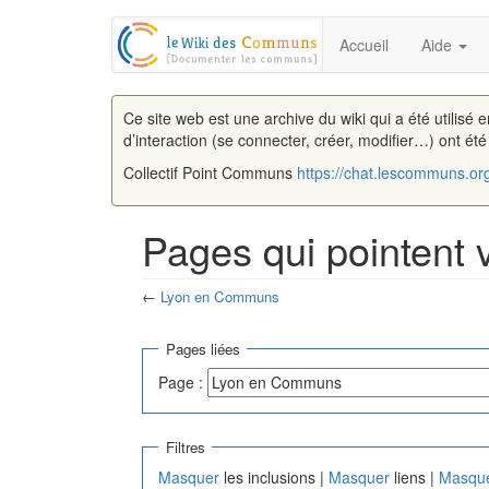
Accueil
Aide
Ce site web est une archive du wiki qui a été utilisé 
d’interaction (se connecter, créer, modifier…) ont ét
Collectif Point Communs
https://chat.lescommuns.or
Pages qui pointent
←
Lyon en Communs
Aller à :
navigation
,
rechercher
Pages liées
Page :
Filtres
Masquer
les inclusions |
Masquer
liens |
Masqu