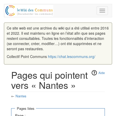
Toggle
navigati
Ce site web est une archive du wiki qui a été utilisé entre 2016
et 2022. Il est maintenu en ligne en l’état afin que ses pages
restent consultables. Toutes les fonctionnalités d’interaction
(se connecter, créer, modifier…) ont été supprimées et ne
seront pas restaurées.
Collectif Point Communs
https://chat.lescommuns.org/
Pages qui pointent
Aide
vers « Nantes »
←
Nantes
Aller à :
navigation
,
rechercher
Pages liées
Page :