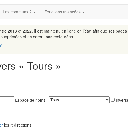
Les communs ?
Fonctions avancées
.
entre 2016 et 2022. Il est maintenu en ligne en l’état afin que ses pages
é supprimées et ne seront pas restaurées.
g/
vers « Tours »
Espace de noms :
Inverse
er
les redirections