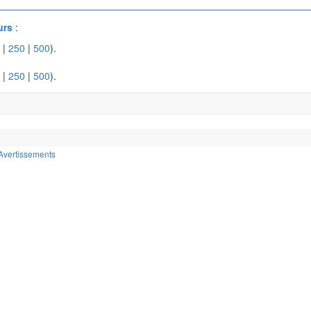
urs
:
|
250
|
500
).
|
250
|
500
).
Avertissements