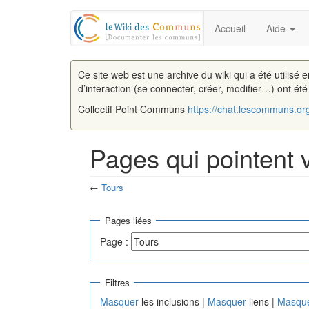
Accueil
Aide
Ce site web est une archive du wiki qui a été utilisé 
d’interaction (se connecter, créer, modifier…) ont ét
Collectif Point Communs
https://chat.lescommuns.or
Pages qui pointent 
←
Tours
Aller à :
navigation
,
rechercher
Pages liées
Page :
Filtres
Masquer
les inclusions |
Masquer
liens |
Masqu