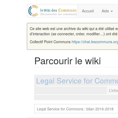
Accueil
Aide
Ce site web est une archive du wiki qui a été utilisé 
d’interaction (se connecter, créer, modifier…) ont ét
Collectif Point Communs
https://chat.lescommuns.or
Parcourir le wiki
Aller à :
navigation
,
rechercher
Legal Service for Commo
L’inf