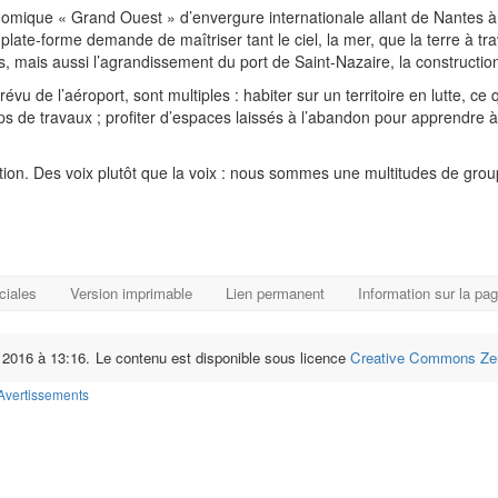
nomique « Grand Ouest » d’envergure internationale allant de Nantes à
 plate-forme demande de maîtriser tant le ciel, la mer, que la terre à t
ais aussi l’agrandissement du port de Saint-Nazaire, la constructio
vu de l’aéroport, sont multiples : habiter sur un territoire en lutte, c
 de travaux ; profiter d’espaces laissés à l’abandon pour apprendre à v
tion. Des voix plutôt que la voix : nous sommes une multitudes de gro
ciales
Version imprimable
Lien permanent
Information sur la pa
n 2016 à 13:16.
Le contenu est disponible sous licence
Creative Commons Zer
Avertissements