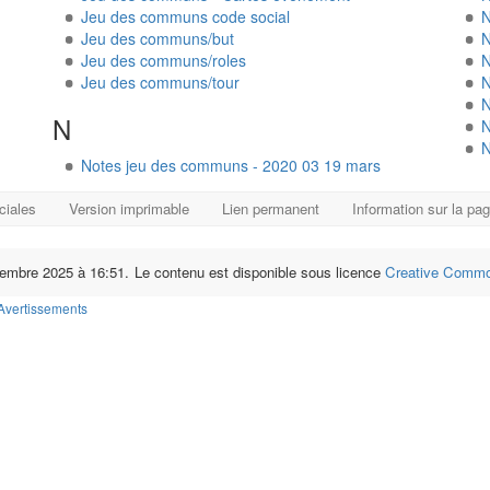
Jeu des communs code social
N
Jeu des communs/but
N
Jeu des communs/roles
N
Jeu des communs/tour
N
N
N
N
N
Notes jeu des communs - 2020 03 19 mars
ciales
Version imprimable
Lien permanent
Information sur la pa
ovembre 2025 à 16:51.
Le contenu est disponible sous licence
Creative Common
Avertissements