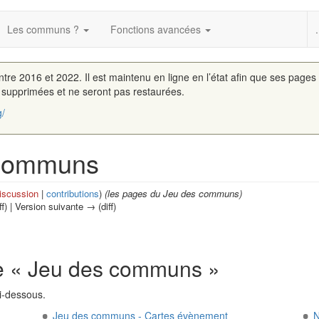
Les communs ?
Fonctions avancées
.
entre 2016 et 2022. Il est maintenu en ligne en l’état afin que ses pages
é supprimées et ne seront pas restaurées.
g/
 communs
iscussion
|
contributions
)
(les pages du Jeu des communs)
ff) | Version suivante → (diff)
ie « Jeu des communs »
i-dessous.
Jeu des communs - Cartes évènement
N