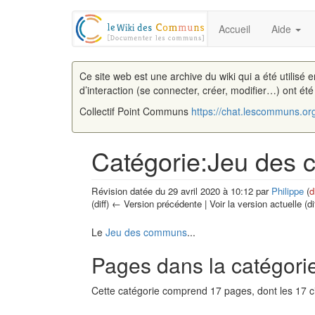
Accueil
Aide
Ce site web est une archive du wiki qui a été utilisé 
d’interaction (se connecter, créer, modifier…) ont ét
Collectif Point Communs
https://chat.lescommuns.or
Catégorie:Jeu des
Révision datée du 29 avril 2020 à 10:12 par
Philippe
(
d
(diff) ← Version précédente | Voir la version actuelle (di
Aller à :
navigation
,
rechercher
Le
Jeu des communs
...
Pages dans la catégor
Cette catégorie comprend 17 pages, dont les 17 c