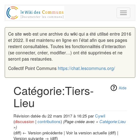
Toggle
navigati
Ce site web est une archive du wiki qui a été utilisé entre 2016
et 2022. Il est maintenu en ligne en l’état afin que ses pages
restent consultables. Toutes les fonctionnalités d’interaction
(se connecter, créer, modifier…) ont été supprimées et ne
seront pas restaurées.
Collectif Point Communs
https://chat.lescommuns.org/
Catégorie:Tiers-
Aide
Lieu
Révision datée du 22 mars 2017 à 16:25 par
Cywil
(
discussion
|
contributions
)
(Page créée avec «
Catégorie:Lieu
»)
(diff) ← Version précédente | Voir la version actuelle (diff) |
Version suivante → (diff)