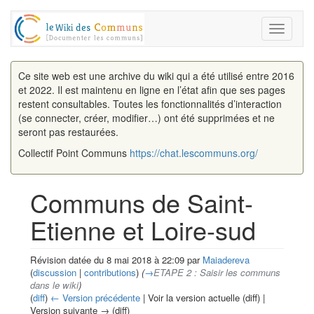
Toggle
navigati
Ce site web est une archive du wiki qui a été utilisé entre 2016
et 2022. Il est maintenu en ligne en l’état afin que ses pages
restent consultables. Toutes les fonctionnalités d’interaction
(se connecter, créer, modifier…) ont été supprimées et ne
seront pas restaurées.
Collectif Point Communs
https://chat.lescommuns.org/
Communs de Saint-
Etienne et Loire-sud
Révision datée du 8 mai 2018 à 22:09 par
Maiadereva
(
discussion
|
contributions
)
(
→
ETAPE 2 : Saisir les communs
dans le wiki
)
(
diff
)
← Version précédente
| Voir la version actuelle (diff) |
Version suivante → (diff)