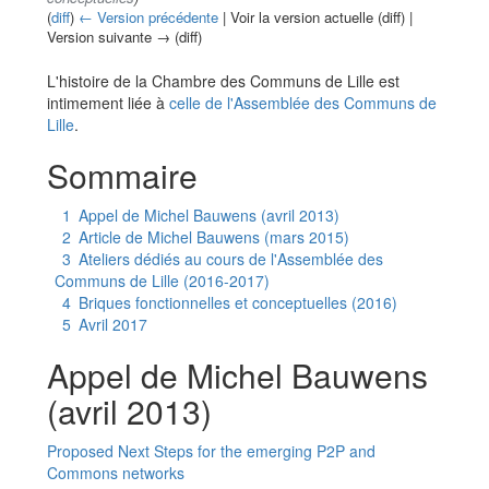
(
diff
)
← Version précédente
| Voir la version actuelle (diff) |
Version suivante → (diff)
Aller à :
navigation
,
rechercher
L'histoire de la Chambre des Communs de Lille est
intimement liée à
celle de l'Assemblée des Communs de
Lille
.
Sommaire
1
Appel de Michel Bauwens (avril 2013)
2
Article de Michel Bauwens (mars 2015)
3
Ateliers dédiés au cours de l'Assemblée des
Communs de Lille (2016-2017)
4
Briques fonctionnelles et conceptuelles (2016)
5
Avril 2017
Appel de Michel Bauwens
(avril 2013)
Proposed Next Steps for the emerging P2P and
Commons networks