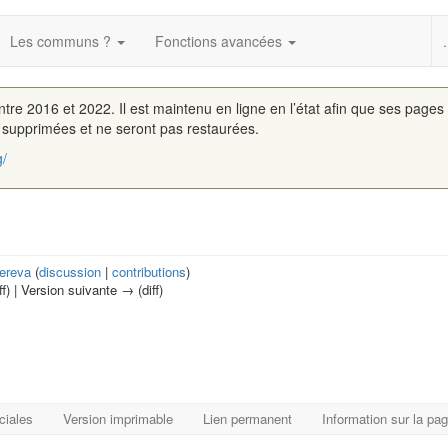
Les communs ?
Fonctions avancées
.
entre 2016 et 2022. Il est maintenu en ligne en l’état afin que ses pages
é supprimées et ne seront pas restaurées.
g/
ereva
(
discussion
|
contributions
)
ff) | Version suivante → (diff)
ciales
Version imprimable
Lien permanent
Information sur la pa