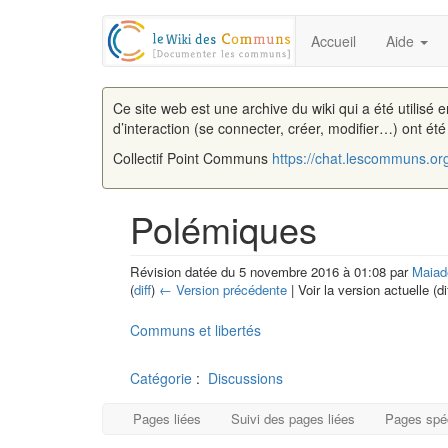
Accueil
Aide
Ce site web est une archive du wiki qui a été utilisé 
d’interaction (se connecter, créer, modifier…) ont ét
Collectif Point Communs
https://chat.lescommuns.or
Polémiques
Révision datée du 5 novembre 2016 à 01:08 par
Maiad
(
diff
)
← Version précédente
| Voir la version actuelle (di
Aller à :
navigation
,
rechercher
Communs et libertés
Catégorie
:
Discussions
Pages liées
Suivi des pages liées
Pages spé