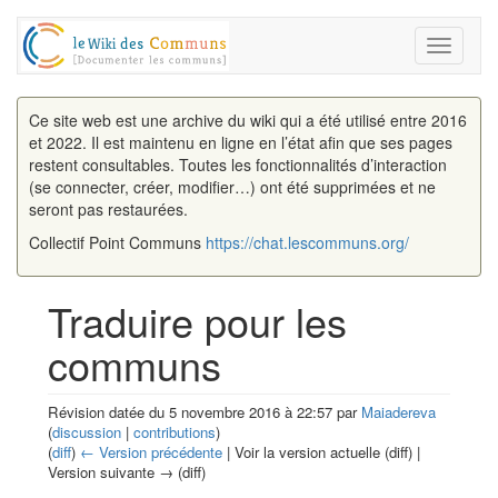
Toggle
navigati
Ce site web est une archive du wiki qui a été utilisé entre 2016
et 2022. Il est maintenu en ligne en l’état afin que ses pages
restent consultables. Toutes les fonctionnalités d’interaction
(se connecter, créer, modifier…) ont été supprimées et ne
seront pas restaurées.
Collectif Point Communs
https://chat.lescommuns.org/
Traduire pour les
communs
Révision datée du 5 novembre 2016 à 22:57 par
Maiadereva
(
discussion
|
contributions
)
(
diff
)
← Version précédente
| Voir la version actuelle (diff) |
Version suivante → (diff)
Aller à :
navigation
,
rechercher