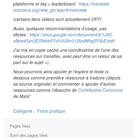
plateforme et faq + leaderboard :
https://translate-
coursera.org/new_gtc/app/#/overview
(certains liens videos sont actuellement OFF)
Aussi, quelques recommandations d'usage, pas
idiotes :
https://docs.google.com/document/d/1JX0-
xNoe4Syn2ESYeVoFFd10Ullrr012fzsWhgSYVuE/edit
J'ai mis en copie caché une coordinatrice de l'une des
ressources sur transifex, avec peut être un retour de sa
part sur le sujet =).
Nous pourrons ainsi ajouter je l'espère le texte ci-
dessous comme première ressource à traduire (depuis
sa source originale) et commenter à ajouter d'autres
ressources comme l'ébauche de
Contributive Commons
de Maïa
"
Catégorie
:
Fiche pratique
Pages liées
Suivi des pages liées