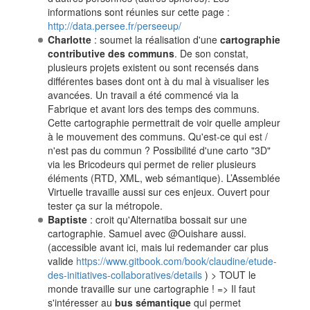
informations sont réunies sur cette page :
http://data.persee.fr/perseeup/
Charlotte
: soumet la réalisation d'une
cartographie
contributive des communs
. De son constat,
plusieurs projets existent ou sont recensés dans
différentes bases dont ont à du mal à visualiser les
avancées. Un travail a été commencé via la
Fabrique et avant lors des temps des communs.
Cette cartographie permettrait de voir quelle ampleur
à le mouvement des communs. Qu'est-ce qui est /
n'est pas du commun ? Possibilité d'une carto "3D"
via les Bricodeurs qui permet de relier plusieurs
éléments (RTD, XML, web sémantique). L’Assemblée
Virtuelle travaille aussi sur ces enjeux. Ouvert pour
tester ça sur la métropole.
Baptiste
: croit qu'Alternatiba bossait sur une
cartographie. Samuel avec @Ouishare aussi.
(accessible avant ici, mais lui redemander car plus
valide
https://www.gitbook.com/book/claudine/etude-
des-initiatives-collaboratives/details
) > TOUT le
monde travaille sur une cartographie ! => Il faut
s'intéresser au
bus sémantique
qui permet