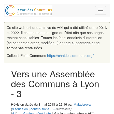
Toggle
navigati
Ce site web est une archive du wiki qui a été utilisé entre 2016
et 2022. Il est maintenu en ligne en l’état afin que ses pages
restent consultables. Toutes les fonctionnalités d’interaction
(se connecter, créer, modifier…) ont été supprimées et ne
seront pas restaurées.
Collectif Point Communs
https://chat.lescommuns.org/
Vers une Assemblée
des Communs à Lyon
- 3
Révision datée du 8 mai 2018 à 22:16 par
Maiadereva
(
discussion
|
contributions
)
(
→
Actualités
)
(
diff
)
← Version précédente
| Voir la version actuelle (diff) |