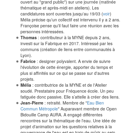
ouvert au "grand public") sur une journée (matinée
thématique et après-midi en ateliers). Les
candidatures sont ouvertes jusqu'au 19/03 (
voir
)
Mélia précise qu'un collectif est intervenu il y a 2 ans.
Françoise pense qu'il faut faire une réunion avec les
personnes intéressées.
Thomas
: contributeur à la MYNE depuis 2 ans,
investi sur la Fabrique en 2017. Intéressé par les
communs (création de liens entre communautés à
Lyon).
Fabrice
: designer polyvalent. A envie de suivre
l'évolution de cette énergie, apporter du temps et
plus si affinités sur ce qui se passe sur d'autres
projets.
Mélia
: contributrice de la MYNE et de l'Atelier
soudé. Prestataire pour Fréquence école. Un peu
fatiguée donc passive. Elle s’attelle à créer des liens.
Jean-Pierre
: retraité. Membre de "
Eau Bien
Commun Métropole
" Auparavant membre de Open
Bidouille Camp AURA. A engagé différentes
rencontres sur la thématique de l'eau. Une idée de
projet d'animation sur les questions relatives à la
gouvernance de l'eau est en train de mûrir au sein