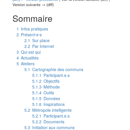
Version suivante → (diff)
Aller à :
navigation
,
rechercher
Sommaire
1
Infos pratiques
2
Présent⋅e⋅s
2.1
Sur place
2.2
Par Internet
3
Qui est qui
4
Actualités
5
Ateliers
5.1
Cartographie des communs
5.1.1
Participant.e.s
5.1.2
Objectifs
5.1.3
Méthode
5.1.4
Outils
5.1.5
Données
5.1.6
Inspirations
5.2
Métropole intelligente
5.2.1
Participant.e.s
5.2.2
Documents
5.3
Initiation aux communs