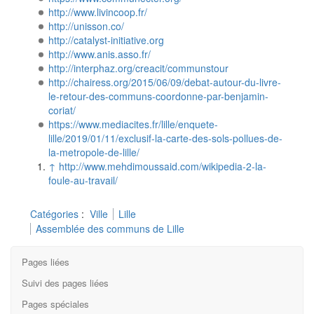
http://www.livincoop.fr/
http://unisson.co/
http://catalyst-initiative.org
http://www.anis.asso.fr/
http://interphaz.org/creacit/communstour
http://chairess.org/2015/06/09/debat-autour-du-livre-
le-retour-des-communs-coordonne-par-benjamin-
coriat/
https://www.mediacites.fr/lille/enquete-
lille/2019/01/11/exclusif-la-carte-des-sols-pollues-de-
la-metropole-de-lille/
↑
http://www.mehdimoussaid.com/wikipedia-2-la-
foule-au-travail/
Catégories
:
Ville
Lille
Assemblée des communs de Lille
Pages liées
Suivi des pages liées
Pages spéciales