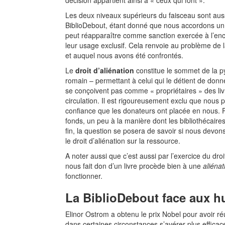
décision appartient ainsi à « ceux qui font ».
Les deux niveaux supérieurs du faisceau sont aussi
BiblioDebout, étant donné que nous accordons un 
peut réapparaître comme sanction exercée à l’enco
leur usage exclusif. Cela renvoie au problème de l
et auquel nous avons été confrontés.
Le
droit d’aliénation
constitue le sommet de la py
romain – permettant à celui qui le détient de donn
se conçoivent pas comme « propriétaires » des liv
circulation. Il est rigoureusement exclu que nous 
confiance que les donateurs ont placée en nous. Pa
fonds, un peu à la manière dont les bibliothécair
fin, la question se posera de savoir si nous devon
le droit d’aliénation sur la ressource.
A noter aussi que c’est aussi par l’exercice du dro
nous fait don d’un livre procède bien à une
aliénat
fonctionner.
La BiblioDebout face aux h
Elinor Ostrom a obtenu le prix Nobel pour avoir r
dans certaines circonstances s’avérer plus efficac