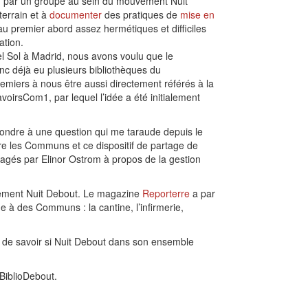
un par un groupe au sein du mouvement Nuit
terrain et à
documenter
des pratiques de
mise en
u premier abord assez hermétiques et difficiles
cation.
l Sol à Madrid, nous avons voulu que le
nc déjà eu plusieurs bibliothèques du
iers à nous être aussi directement référés à la
voirsCom1, par lequel l’idée a été initialement
pondre à une question qui me taraude depuis le
tre les Communs et ce dispositif de partage de
agés par Elinor Ostrom à propos de la gestion
uvement Nuit Debout. Le magazine
Reporterre
a par
ue à des Communs : la cantine, l’infirmerie,
n de savoir si Nuit Debout dans son ensemble
BiblioDebout.