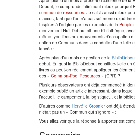
Après plus d’un mois à présent d’existence de la
Debout, je comprends infiniment mieux pourquoi El
commun de ressources
. Je saisis aussi mieux po
d’accès, tant que l’on n'a pas soi-même expériment
Inspirés à l’origine par les exemples de la
People’s
mouvement Nuit Debout ait une bibliothèque, avec 
même type liées aux mouvements d’occupation des
notion de Communs dans la conduite d’une telle exp
lancée :
Après plus d’un mois de gestion de la
BiblioDebou
début. En quoi la BiblioDebout constitue-t-elle un
livres ou peut-on réellement appliquer les éléme
des «
Common-Pool Resources
» (CPR) ?
Plusieurs observateurs ont déjà commencé à iden
exemple publié un article intéressant, dans lequel 
l’accueil, le campement, la logistique… et la bibli
D’autres comme
Hervé le Crosnier
ont déjà étendu
n’était pas un « Commun qui s’ignore » :
Vous allez voir que la réponse à apporter est co
Sommaire