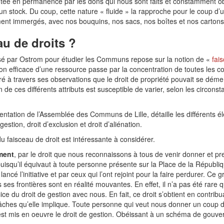
tée en permanence par les dons qui nous sont faits et constamment obj
un stock. Du coup, cette nature « fluide » la rapproche pour le coup d
nt immergés, avec nos bouquins, nos sacs, nos boîtes et nos cartons
au de droits ?
sé par Ostrom pour étudier les Communs repose sur la notion de «
fai
on efficace d’une ressource passe par la concentration de toutes les 
ré à travers ses observations que le droit de propriété pouvait se déme
de ces différents attributs est susceptible de varier, selon les circon
tation de l’Assemblée des Communs de Lille, détaille les différents él
estion, droit d’exclusion et droit d’aliénation.
du faisceau de droit est intéressante à considérer.
ement
, par le droit que nous reconnaissons à tous de venir donner et pre
 puisqu’il équivaut à toute personne présente sur la Place de la Républi
lancé l’initiative et par ceux qui l’ont rejoint pour la faire perdurer.
s ses frontières sont en réalité mouvantes. En effet, il n’a pas été rare
cice du droit de gestion avec nous. En fait, ce droit s’obtient en contrib
tâches qu’elle implique. Toute personne qui veut nous donner un coup de 
le est mis en oeuvre le droit de gestion. Obéissant à un schéma de gouve