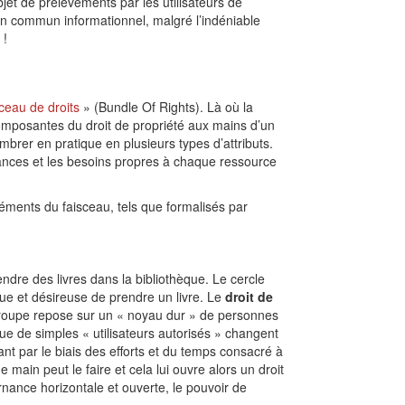
et de prélèvements par les utilisateurs de
’un commun informationnel, malgré l’indéniable
 !
sceau de droits
» (Bundle Of Rights). Là où la
composantes du droit de propriété aux mains d’un
mbrer en pratique en plusieurs types d’attributs.
stances et les besoins propres à chaque ressource
éments du faisceau, tels que formalisés par
ndre des livres dans la bibliothèque. Le cercle
que et désireuse de prendre un livre. Le
droit de
 Ce groupe repose sur un « noyau dur » de personnes
 que de simples « utilisateurs autorisés » changent
uant par le biais des efforts et du temps consacré à
main peut le faire et cela lui ouvre alors un droit
rnance horizontale et ouverte, le pouvoir de