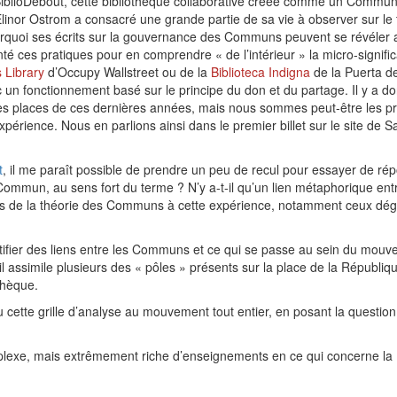
 BiblioDebout, cette bibliothèque collaborative créée comme un Comm
inor Ostrom a consacré une grande partie de sa vie à observer sur le 
urquoi ses écrits sur la gouvernance des Communs peuvent se révéler a
é ces pratiques pour en comprendre « de l’intérieur » la micro-signifi
 Library
d’Occupy Wallstreet ou de la
Biblioteca Indigna
de la Puerta de
un fonctionnement basé sur le principe du don et du partage. Il y a do
 places de ces dernières années, mais nous sommes peut-être les prem
érience. Nous en parlions ainsi dans le premier billet sur le site de Sa
t
, il me paraît possible de prendre un peu de recul pour essayer de ré
 Commun, au sens fort du terme ? N’y a-t-il qu’un lien métaphorique en
nts de la théorie des Communs à cette expérience, notamment ceux dég
tifier des liens entre les Communs et ce qui se passe au sein du mo
il assimile plusieurs des « pôles » présents sur la place de la Républiq
othèque.
 cette grille d’analyse au mouvement tout entier, en posant la questio
mplexe, mais extrêmement riche d’enseignements en ce qui concerne la 