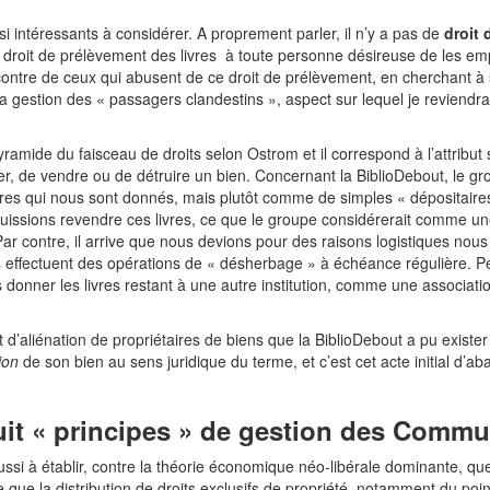
 intéressants à considérer. A proprement parler, il n’y a pas de
droit 
droit de prélèvement des livres à toute personne désireuse de les em
ntre de ceux qui abusent de ce droit de prélèvement, en cherchant à s
a gestion des « passagers clandestins », aspect sur lequel je reviendra
ramide du faisceau de droits selon Ostrom et il correspond à l’attribut 
er, de vendre ou de détruire un bien. Concernant la BiblioDebout, le gr
res qui nous sont donnés, mais plutôt comme de simples « dépositaires 
puissions revendre ces livres, ce que le groupe considérerait comme une
r contre, il arrive que nous devions pour des raisons logistiques nous s
es effectuent des opérations de « désherbage » à échéance régulière. P
s donner les livres restant à une autre institution, comme une associat
it d’aliénation de propriétaires de biens que la BiblioDebout a pu exist
ion
de son bien au sens juridique du terme, et c’est cet acte initial d
uit « principes » de gestion des Comm
éussi à établir, contre la théorie économique néo-libérale dominante, 
e que la distribution de droits exclusifs de propriété, notamment du poi