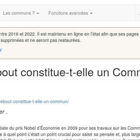
Les communs ?
Fonctions avancées
.
entre 2016 et 2022. Il est maintenu en ligne en l’état afin que ses pages
é supprimées et ne seront pas restaurées.
g/
bout constitue-t-elle un Co
odebout-constitue-t-elle-un-commun/
r .
uréate du prix Nobel d’Économie en 2009 pour ses travaux sur les Comm
te à quel point c’était un point crucial pour saisir sa pensée et, plus l