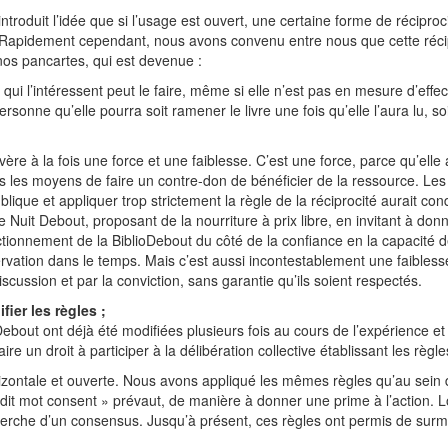
 introduit l’idée que si l’usage est ouvert, une certaine forme de récipr
. Rapidement cependant, nous avons convenu entre nous que cette récip
nos pancartes, qui est devenue :
qui l’intéressent peut le faire, même si elle n’est pas en mesure d’ef
sonne qu’elle pourra soit ramener le livre une fois qu’elle l’aura lu, soi
vère à la fois une force et une faiblesse. C’est une force, parce qu’elle
 les moyens de faire un contre-don de bénéficier de la ressource. Les S
que et appliquer trop strictement la règle de la réciprocité aurait condu
 Nuit Debout, proposant de la nourriture à prix libre, en invitant à don
ctionnement de la BiblioDebout du côté de la confiance en la capacité 
éservation dans le temps. Mais c’est aussi incontestablement une faibles
scussion et par la conviction, sans garantie qu’ils soient respectés.
ier les règles ;
bout ont déjà été modifiées plusieurs fois au cours de l’expérience et il
 un droit à participer à la délibération collective établissant les règle
ontale et ouverte. Nous avons appliqué les mêmes règles qu’au sein du
e dit mot consent » prévaut, de manière à donner une prime à l’action. 
erche d’un consensus. Jusqu’à présent, ces règles ont permis de surmon