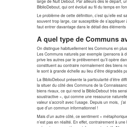
large de Nuit Debout. Par ailleurs dès le départ,
BiblioDebout, qui ont évolué au fil du temps en fon
Le problème de cette définition, c’est qu’elle est
souvent trop large, car susceptible de s’appliquer 
faut entrer davantage dans le détail des élément
A quel type de Communs avo
On distingue habituellement les Communs en plusi
Les Communs naturels par exemple (pensons à des 
prive les autres par le prélèvement qu’il opère dan
constituent au contraire normalement des biens no
le sont à grande échelle au lieu d’être dégradés pa
La BiblioDebout présente la particularité d’être dif
la situer du côté des Communs de la Connaissance, 
biens rivaux, ce qui rend la BiblioDebout très sen
soustractive », qui comme une ressource naturelle 
valeur s’accroît avec l’usage. Depuis un mois, j’ai
que d’un commun informationnel !
Mais d’un autre côté, ce sentiment « métaphorique 
n’est pas en réalité. En effet, contrairement à un