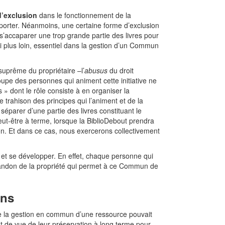
d’exclusion
dans le fonctionnement de la
porter. Néanmoins, une certaine forme d’exclusion
’accaparer une trop grande partie des livres pour
i plus loin, essentiel dans la gestion d’un Commun
suprême du propriétaire –l’
abusus
du droit
oupe des personnes qui animent cette initiative ne
» dont le rôle consiste à en organiser la
 trahison des principes qui l’animent et de la
éparer d’une partie des livres constituant le
eut-être à terme, lorsque la BiblioDebout prendra
ion. Et dans ce cas, nous exercerons collectivement
er et se développer. En effet, chaque personne qui
’abandon de la propriété qui permet à ce Commun de
uns
que la gestion en commun d’une ressource pouvait
nt de vue de leur préservation à long terme pour