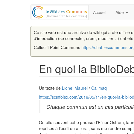
Accueil
Aide
Ce site web est une archive du wiki qui a été utilisé 
d’interaction (se connecter, créer, modifier…) ont ét
Collectif Point Communs
https://chat.lescommuns.or
En quoi la BiblioDe
Aller à :
navigation
,
rechercher
Un texte de
Lionel Maurel
/
Calimaq
https://scinfolex.com/2016/05/11/en-quoi-la-bibli
Chaque commun est un cas particulie
On cite souvent cette phrase d’Elinor Ostrom, la
reprises à l’écrit ou à l’oral, sans me rendre comp