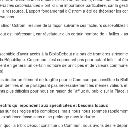
ertaines circonstances
» ont ici une importance particulière, car la ge
la ressource. L’apport fondamental d’Ostrom a été de théoriser les co
rvations.
 Elinor Ostrom, résume de la façon suivante ces facteurs susceptibles d
out est intéressant, car révélateur d’un certain nombre de « failles » as
eptible d’avoir accès à la BiblioDebout n’a pas de frontières strictement
 la République. Ce groupe n’est cependant pas pour autant infini, et 
nt en général un certain nombre de principes et de valeurs communes, mê
s).
as douter un élément de fragilité pour le Commun que constitue la Biblio
on-définies et ne partageant pas nécessairement les mêmes valeurs et 
plus difficiles pour nous en raison de l’afflux du public sur la Place, 
lectifs qui répondent aux spécificités et besoins locaux
pas sur des règles très complexes, mais nous nous sommes rapidement
 expérience fasse sens et se prolonge dans la durée.
 en quoi la BiblioDebout constitue un Commun, nous avons dès le départ 