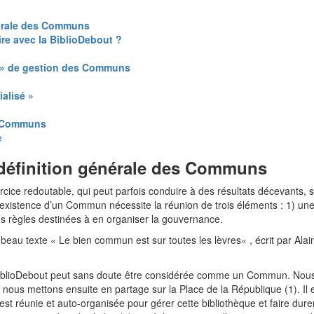
énérale des Communs
re avec la BiblioDebout ?
s » de gestion des Communs
ialisé »
es Communs
e
a définition générale des Communs
ice redoutable, qui peut parfois conduire à des résultats décevants, s
l’existence d’un Commun nécessite la réunion de trois éléments : 1) 
es règles destinées à en organiser la gouvernance.
 beau texte « Le bien commun est sur toutes les lèvres« , écrit par Ala
 BiblioDebout peut sans doute être considérée comme un Commun. Nous 
nous mettons ensuite en partage sur la Place de la République (1). I
s’est réunie et auto-organisée pour gérer cette bibliothèque et faire dur