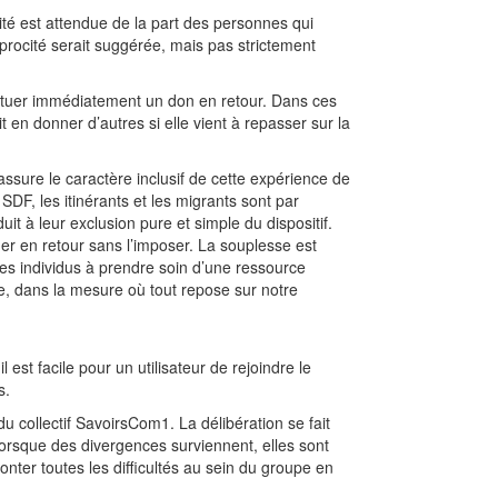
ocité est attendue de la part des personnes qui
rocité serait suggérée, mais pas strictement
fectuer immédiatement un don en retour. Dans ces
t en donner d’autres si elle vient à repasser sur la
 assure le caractère inclusif de cette expérience de
DF, les itinérants et les migrants sont par
it à leur exclusion pure et simple du dispositif.
ner en retour sans l’imposer. La souplesse est
des individus à prendre soin d’une ressource
se, dans la mesure où tout repose sur notre
 est facile pour un utilisateur de rejoindre le
s.
 collectif SavoirsCom1. La délibération se fait
Lorsque des divergences surviennent, elles sont
ter toutes les difficultés au sein du groupe en