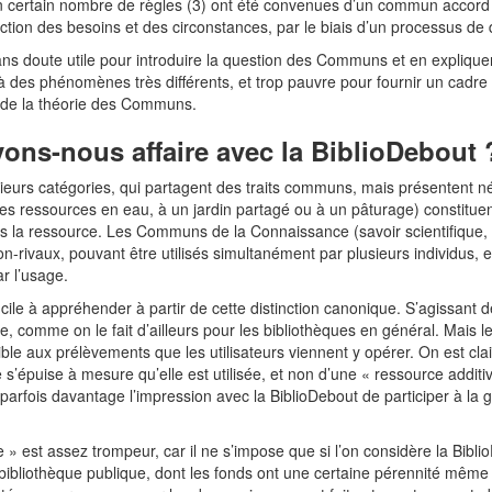
 un certain nombre de règles (3) ont été convenues d’un commun accord
ction des besoins et des circonstances, par le biais d’un processus de d
 sans doute utile pour introduire la question des Communs et en expliqu
à des phénomènes très différents, et trop pauvre pour fournir un cadre d’
s de la théorie des Communs.
ns-nous affaire avec la BiblioDebout 
eurs catégories, qui partagent des traits communs, mais présentent n
ressources en eau, à un jardin partagé ou à un pâturage) constituent 
s la ressource. Les Communs de la Connaissance (savoir scientifique, logi
n-rivaux, pouvant être utilisés simultanément par plusieurs individus, 
r l’usage.
ficile à appréhender à partir de cette distinction canonique. S’agissant d
comme on le fait d’ailleurs pour les bibliothèques en général. Mais les
sible aux prélèvements que les utilisateurs viennent y opérer. On est c
s’épuise à mesure qu’elle est utilisée, et non d’une « ressource additi
 parfois davantage l’impression avec la BiblioDebout de participer à la
» est assez trompeur, car il ne s’impose que si l’on considère la Bibli
e bibliothèque publique, dont les fonds ont une certaine pérennité même 