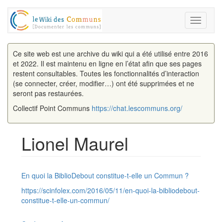
Toggle
navigati
Ce site web est une archive du wiki qui a été utilisé entre 2016
et 2022. Il est maintenu en ligne en l’état afin que ses pages
restent consultables. Toutes les fonctionnalités d’interaction
(se connecter, créer, modifier…) ont été supprimées et ne
seront pas restaurées.
Collectif Point Communs
https://chat.lescommuns.org/
Lionel Maurel
Aller à :
navigation
,
rechercher
En quoi la BiblioDebout constitue-t-elle un Commun ?
https://scinfolex.com/2016/05/11/en-quoi-la-bibliodebout-
constitue-t-elle-un-commun/