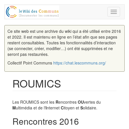
Toggle
navigati
Ce site web est une archive du wiki qui a été utilisé entre 2016
et 2022. Il est maintenu en ligne en l’état afin que ses pages
restent consultables. Toutes les fonctionnalités d’interaction
(se connecter, créer, modifier…) ont été supprimées et ne
seront pas restaurées.
Collectif Point Communs
https://chat.lescommuns.org/
ROUMICS
Aller à :
navigation
,
rechercher
Les ROUMICS sont les
R
encontres
OU
vertes du
M
ultimédia et de l'
I
nternet
C
itoyen et
S
olidaire.
Rencontres 2016