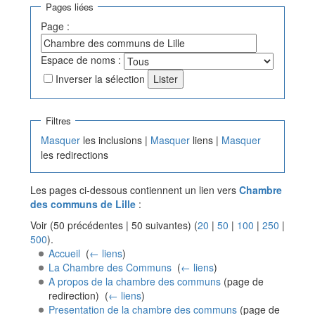
Pages liées
Page :
Espace de noms :
Inverser la sélection
Filtres
Masquer
les inclusions |
Masquer
liens |
Masquer
les redirections
Les pages ci-dessous contiennent un lien vers
Chambre
des communs de Lille
:
Voir (50 précédentes | 50 suivantes) (
20
|
50
|
100
|
250
|
500
).
Accueil
‎
(
← liens
)
La Chambre des Communs
‎
(
← liens
)
A propos de la chambre des communs
(page de
redirection) ‎
(
← liens
)
Presentation de la chambre des communs
(page de