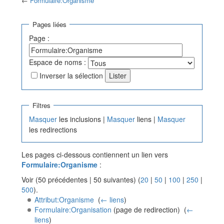
←
Formulaire:Organisme
Aller à :
navigation
,
rechercher
Pages liées
Page :
Espace de noms :
Inverser la sélection
Filtres
Masquer
les inclusions |
Masquer
liens |
Masquer
les redirections
Les pages ci-dessous contiennent un lien vers
Formulaire:Organisme
:
Voir (50 précédentes | 50 suivantes) (
20
|
50
|
100
|
250
|
500
).
Attribut:Organisme
‎
(
← liens
)
Formulaire:Organisation
(page de redirection) ‎
(
←
liens
)