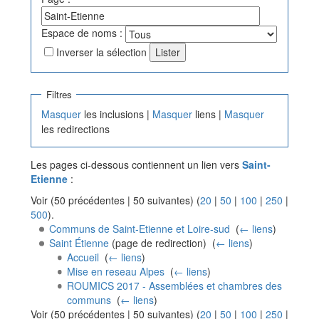
Espace de noms :
Inverser la sélection
Filtres
Masquer
les inclusions |
Masquer
liens |
Masquer
les redirections
Les pages ci-dessous contiennent un lien vers
Saint-
Etienne
:
Voir (50 précédentes | 50 suivantes) (
20
|
50
|
100
|
250
|
500
).
Communs de Saint-Etienne et Loire-sud
‎
(
← liens
)
Saint Étienne
(page de redirection) ‎
(
← liens
)
Accueil
‎
(
← liens
)
Mise en reseau Alpes
‎
(
← liens
)
ROUMICS 2017 - Assemblées et chambres des
communs
‎
(
← liens
)
Voir (50 précédentes | 50 suivantes) (
20
|
50
|
100
|
250
|