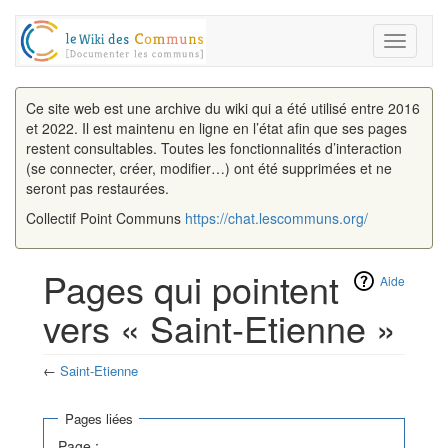
Toggle
navigati
Ce site web est une archive du wiki qui a été utilisé entre 2016
et 2022. Il est maintenu en ligne en l’état afin que ses pages
restent consultables. Toutes les fonctionnalités d’interaction
(se connecter, créer, modifier…) ont été supprimées et ne
seront pas restaurées.
Collectif Point Communs
https://chat.lescommuns.org/
Pages qui pointent
Aide
vers « Saint-Etienne »
←
Saint-Etienne
Aller à :
navigation
,
rechercher
Pages liées
Page :