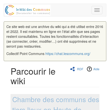
Toggle
navigati
Ce site web est une archive du wiki qui a été utilisé entre 2016
et 2022. Il est maintenu en ligne en l’état afin que ses pages
restent consultables. Toutes les fonctionnalités d’interaction
(se connecter, créer, modifier…) ont été supprimées et ne
seront pas restaurées.
Collectif Point Communs
https://chat.lescommuns.org/
Parcourir le
RDF
Aide
wiki
Aller à :
navigation
,
rechercher
Chambre des communs des
tiers lieux en Hauts-de-