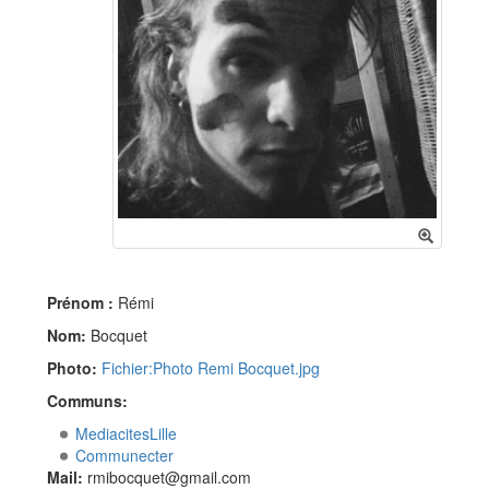
Prénom :
Rémi
Nom:
Bocquet
Photo:
Fichier:Photo Remi Bocquet.jpg
Communs:
MediacitesLille
Communecter
Mail:
rmibocquet@gmail.com