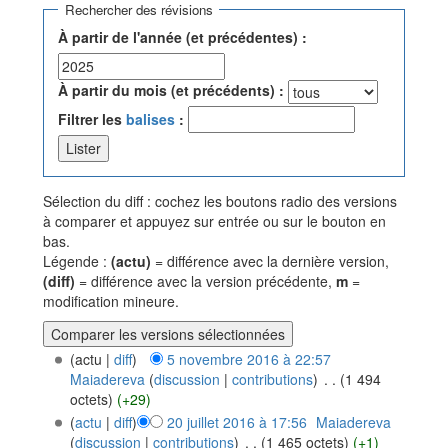
Rechercher des révisions
À partir de l'année (et précédentes) :
À partir du mois (et précédents) :
Filtrer les
balises
:
Sélection du diff : cochez les boutons radio des versions
à comparer et appuyez sur entrée ou sur le bouton en
bas.
Légende :
(actu)
= différence avec la dernière version,
(diff)
= différence avec la version précédente,
m
=
modification mineure.
(actu |
diff
)
5 novembre 2016 à 22:57
Maiadereva
(
discussion
|
contributions
)
‎
. .
(1 494
octets)
(+29)
(
actu
|
diff
)
20 juillet 2016 à 17:56
‎
Maiadereva
(
discussion
|
contributions
)
‎
. .
(1 465 octets)
(+1)