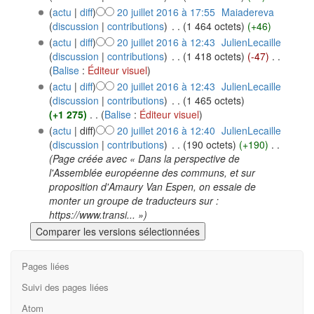
(
actu
|
diff
)
20 juillet 2016 à 17:55
‎
Maiadereva
(
discussion
|
contributions
)
‎
. .
(1 464 octets)
(+46)
(
actu
|
diff
)
20 juillet 2016 à 12:43
‎
JulienLecaille
(
discussion
|
contributions
)
‎
. .
(1 418 octets)
(-47)
‎
. .
(
Balise
:
Éditeur visuel
)
(
actu
|
diff
)
20 juillet 2016 à 12:43
‎
JulienLecaille
(
discussion
|
contributions
)
‎
. .
(1 465 octets)
(+1 275)
‎
. .
(
Balise
:
Éditeur visuel
)
(
actu
| diff)
20 juillet 2016 à 12:40
‎
JulienLecaille
(
discussion
|
contributions
)
‎
. .
(190 octets)
(+190)
‎
. .
(Page créée avec « Dans la perspective de
l'Assemblée européenne des communs, et sur
proposition d'Amaury Van Espen, on essaie de
monter un groupe de traducteurs sur :
https://www.transi... »)
Pages liées
Suivi des pages liées
Atom