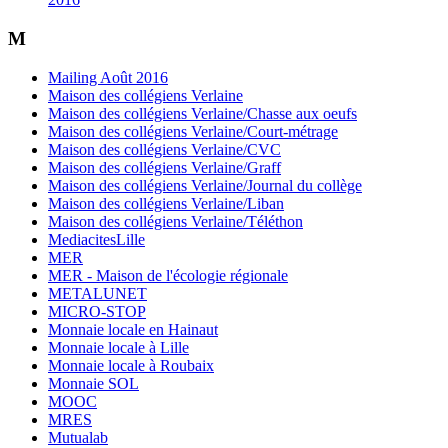
M
Mailing Août 2016
Maison des collégiens Verlaine
Maison des collégiens Verlaine/Chasse aux oeufs
Maison des collégiens Verlaine/Court-métrage
Maison des collégiens Verlaine/CVC
Maison des collégiens Verlaine/Graff
Maison des collégiens Verlaine/Journal du collège
Maison des collégiens Verlaine/Liban
Maison des collégiens Verlaine/Téléthon
MediacitesLille
MER
MER - Maison de l'écologie régionale
METALUNET
MICRO-STOP
Monnaie locale en Hainaut
Monnaie locale à Lille
Monnaie locale à Roubaix
Monnaie SOL
MOOC
MRES
Mutualab