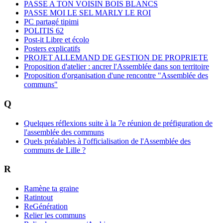
PASSE A TON VOISIN BOIS BLANCS
PASSE MOI LE SEL MARLY LE ROI
PC partagé tipimi
POLITIS 62
Post-it Libre et écolo
Posters explicatifs
PROJET ALLEMAND DE GESTION DE PROPRIETE
Proposition d'atelier : ancrer l'Assemblée dans son territoire
Proposition d'organisation d'une rencontre "Assemblée des
communs"
Q
Quelques réflexions suite à la 7e réunion de préfiguration de
l'assemblée des communs
Quels préalables à l'officialisation de l'Assemblée des
communs de Lille ?
R
Ramène ta graine
Ratintout
ReGénération
Relier les communs