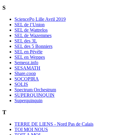
S
SciencePo Lille Avril 2019
SEL de l’Union
SEL de Wattrelos
SEL de Wazemmes
SEL des 3L
SEL des 5 Bonniers
SEL en Pévèle
SEL en Weppes
Semeoz.info
SESAMATH
Share.coop
SOCOPIRA
SOLIS
Spectrum Orchestrum
SUPERQUINQUIN
Superquinquin
T
TERRE DE LIENS - Nord Pas de Calais
TOI MOI NOUS
TOIT A MOI