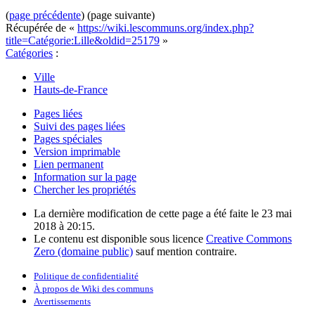
(
page précédente
) (page suivante)
Récupérée de «
https://wiki.lescommuns.org/index.php?
title=Catégorie:Lille&oldid=25179
»
Catégories
:
Ville
Hauts-de-France
Pages liées
Suivi des pages liées
Pages spéciales
Version imprimable
Lien permanent
Information sur la page
Chercher les propriétés
La dernière modification de cette page a été faite le 23 mai
2018 à 20:15.
Le contenu est disponible sous licence
Creative Commons
Zero (domaine public)
sauf mention contraire.
Politique de confidentialité
À propos de Wiki des communs
Avertissements