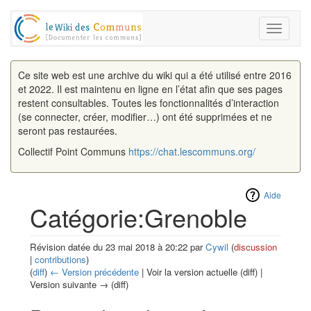
Toggle
navigati
Ce site web est une archive du wiki qui a été utilisé entre 2016
et 2022. Il est maintenu en ligne en l’état afin que ses pages
restent consultables. Toutes les fonctionnalités d’interaction
(se connecter, créer, modifier…) ont été supprimées et ne
seront pas restaurées.
Collectif Point Communs
https://chat.lescommuns.org/
Aide
Catégorie:Grenoble
Révision datée du 23 mai 2018 à 20:22 par
Cywil
(
discussion
|
contributions
)
(
diff
)
← Version précédente
| Voir la version actuelle (diff) |
Version suivante → (diff)
Aller à :
navigation
,
rechercher